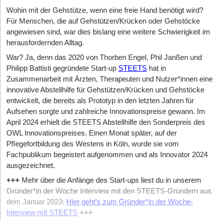
Wohin mit der Gehstütze, wenn eine freie Hand benötigt wird?
Für Menschen, die auf Gehstützen/Krücken oder Gehstöcke
angewiesen sind, war dies bislang eine weitere Schwierigkeit im
herausfordernden Alltag.
War? Ja, denn das 2020 von Thorben Engel, Phil Janßen und
Philipp Battisti gegründete Start-up
STEETS
hat in
Zusammenarbeit mit Ärzten, Therapeuten und Nutzer*innen eine
innovative Abstellhilfe für Gehstützen/Krücken und Gehstöcke
entwickelt, die bereits als Prototyp in den letzten Jahren für
Aufsehen sorgte und zahlreiche Innovationspreise gewann. Im
April 2024 erhielt die STEETS Abstellhilfe den Sonderpreis des
OWL Innovationspreises. Einen Monat später, auf der
Pﬂegefortbildung des Westens in Köln, wurde sie vom
Fachpublikum begeistert aufgenommen und als Innovator 2024
ausgezeichnet.
+++
Mehr über die Anfänge des Start-ups liest du in unserem
Gründer*in der Woche Interview mit den STEETS-Gründern aus
dem Januar 2023:
Hier geht’s zum Gründer*in der Woche-
Interview mit STEETS
+++