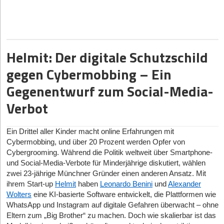
zwischen der viel zitierten „KI-Schockstarre“ und dem Wilden
Westen unregulierter Algorithmen – stößt das von Hans
Landwehr und Vincent Raciti gegründete Start-up
LYBS
mit
seiner Plattform
Sonica
.
Helmit: Der digitale Schutzschild
Die Botschaft des erst seit Kurzem am Markt agierenden Start-
ups ist selbstbewusst: Man habe das „erste Betriebssystem für
gegen Cybermobbing – Ein
skalierbaren, rechtssicheren Markensound“ erschaffen. Sonica
Gegenentwurf zum Social-Media-
verspricht, Voice-Artists die Kontrolle und Vergütung
zurückzugeben und gleichzeitig das juristische Risiko für
Verbot
Corporate-Kund*innen zu eliminieren.
Doch wann genau fiel der Startschuss, den Tech-Riesen nicht
Ein Drittel aller Kinder macht online Erfahrungen mit
einfach nur das Feld zu überlassen? Die Wurzeln der Plattform
Cybermobbing, und über 20 Prozent werden Opfer von
reichen deutlich tiefer als der aktuelle KI-Hype, erklärt Mitgründer
Cybergrooming. Während die Politik weltweit über Smartphone-
Vincent Raciti. Schon vor knapp zehn Jahren habe man
und Social-Media-Verbote für Minderjährige diskutiert, wählen
gemeinsam mit Hochschulen eigene Machine-Learning-
zwei 23-jährige Münchner Gründer einen anderen Ansatz. Mit
Technologien entwickelt. „Der eigentliche Auslöser kam dann mit
ihrem Start-up
Helmit
haben
Leonardo Benini
und
Alexander
den Fortschritten der generativen KI“, blickt Raciti zurück. Dabei
Wolters
eine KI-basierte Software entwickelt, die Plattformen wie
sei dem Team schnell ein gravierendes Defizit am Markt
WhatsApp und Instagram auf digitale Gefahren überwacht – ohne
aufgefallen: „Wir haben gemerkt, dass zwischen
Prof. Dr. med. Klaus M. Peters, Chefarzt der Orthopädie der Dr.
Eltern zum „Big Brother“ zu machen. Doch wie skalierbar ist das
beeindruckenden Demos amerikanischer Foundation Models
Becker Rhein-Sieg-Klinik, betreute u.a. die Entwicklung der