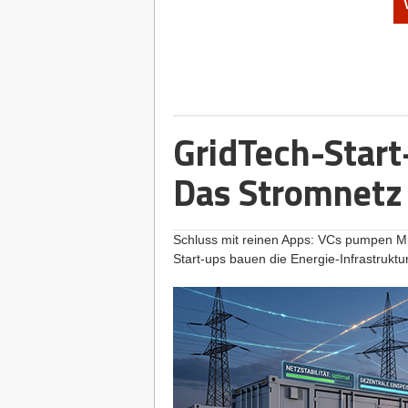
Nomado24-Gründer Anton Petuchow und Lars Schre
Der Frust ist vielen Bewerber*innen und 
auf etablierten Job-Portalen nach „Rem
Klauseln wie „zwei Tage pro Woche am S
nur nach Stichworten, was für Unübersic
junge HR-Tech-Start-up aus Ludwigshaf
sauberer vermessen, indem es den Kontex
GridTech-Start
100 Prozent ortsunabhängig ausgeübt 
Das Stromnetz 
Doch wer braucht so eine spezialisierte 
Remote-Jobs im IT-Sektor, wo Fachkräf
Einwand stimmt“, räumt Mitgründer An
und -Entwickler bekommen drei Recruit
Schluss mit reinen Apps: VCs pumpen Mil
sie sind ausdrücklich nicht unser Fokus
Start-ups bauen die Energie-Infrastruktu
Remote-Marktes ab: Berufe im Kund*inn
Buchhaltung sowie Menschen, die eine
ortsunabhängige Stellen, aber die Kandi
Plattform, die aussortiert statt aufzubl
geografische Fokus liege dabei klar a
englischsprachige Markt bereits gut ver
Die Nomado24-Datenanalyse im Fok