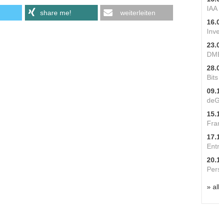
IAA
share me!
weiterleiten
16.
Inv
23.
DME
28.
Bit
09.
deG
15.
Fra
17.
Ent
20.
Per
» al