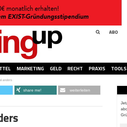
ABO
TTEL
MARKETING
GELD
RECHT
PRAXIS
TOOLS
al anders
share me!
weiterleiten
Jet
abo
ders
Grü