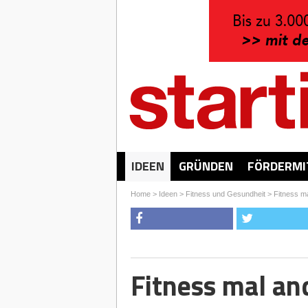
IDEEN
GRÜNDEN
FÖRDERMI
Home
>
Ideen
>
Fitness und Gesundheit
>
Fitness m
Fitness mal an