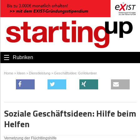
Rubriken
Home
>
Ideen
>
Dienstleistung
>
Geschäftsidee: GoVolunteer
Soziale Geschäftsideen: Hilfe beim
Helfen
Vernetzung der Flüchtlingshilfe