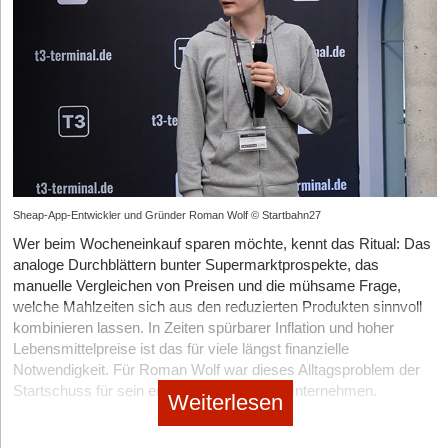
Sheap-App-Entwickler und Gründer Roman Wolf © Startbahn27
Wer beim Wocheneinkauf sparen möchte, kennt das Ritual: Das
analoge Durchblättern bunter Supermarktprospekte, das
manuelle Vergleichen von Preisen und die mühsame Frage,
welche Mahlzeiten sich aus den reduzierten Produkten sinnvoll
kombinieren lassen. In Zeiten spürbarer Inflation und hoher
Lebensmittelpreise ist das für viele längst finanzielle
Notwendigkeit. Für Roman Wolf war dieses Alltagsproblem der
Startschuss für sein erstes eigenes Tech-Unternehmen.
Weiterlesen
Als eines von sechs Kindern wuchs der Schüler in einem
Haushalt auf, in dem der Wocheneinkauf logistisch und finanziell