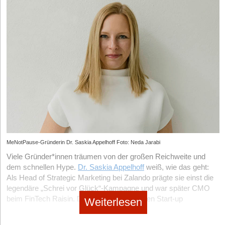
MeNotPause-Gründerin Dr. Saskia Appelhoff Foto: Neda Jarabi
Viele Gründer*innen träumen von der großen Reichweite und
dem schnellen Hype.
Dr. Saskia Appelhoff
weiß, wie das geht:
Als Head of Strategic Marketing bei Zalando prägte sie einst die
legendäre „Schrei vor Glück“-Kampagne und war später CMO
beim FinTech Raisin. Doch mit ihrem eigenen Start-up
Weiterlesen
MeNotPause
, einer Plattform für Frauen in den Wechseljahren,
wählt sie bewusst einen anderen Weg. Statt Millionenbudgets in