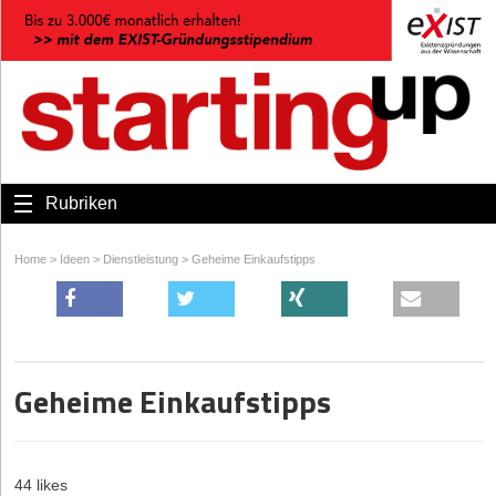
Rubriken
Home
>
Ideen
>
Dienstleistung
>
Geheime Einkaufstipps
Geheime Einkaufstipps
44 likes