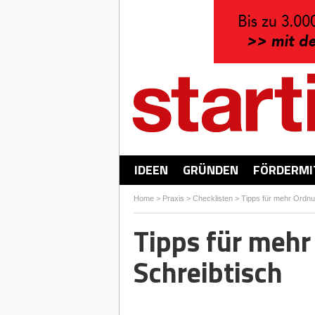
IDEEN
GRÜNDEN
FÖRDERMI
Home
>
Praxis
>
Checklisten
>
Tipps für mehr Ordn
Tipps für meh
Schreibtisch