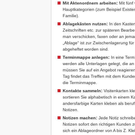
Mit Aktenordnern arbeiten:
Mit fünf
Hauptkategorien (zum Beispiel Existe
Familie).
Ablagekästen nutzen:
In den Kasten
Zeitschriften etc. zur späteren Bearb
man verschicken, faxen oder an jema
„Ablage“ ist zur Zwischenlagerung für
abgeheftet worden sind.
Terminmappe anlegen:
In eine Term
werden alle Unterlagen gelegt, die a
müssen Sie auf ein Angebot reagieren
Tag findet das Treffen mit dem Kund
die Terminmappe.
Kontakte sammeln:
Visitenkarten kl
sortieren Sie alphabetisch in einem K
andersfarbige Karten kleben als berufl
Notizen.
Notizen machen:
Jede Notiz schreibe
Notizen sofort den richtigen Kunden 
sich ein Ablageordner von A bis Z. Kle