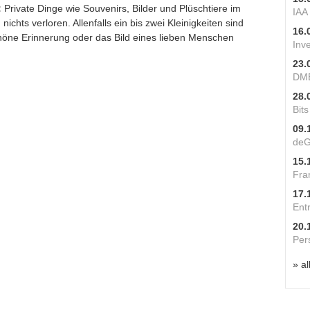
:
Private Dinge wie Souvenirs, Bilder und Plüschtiere im
IAA
chts verloren. Allenfalls ein bis zwei Kleinigkeiten sind
16.
chöne Erinnerung oder das Bild eines lieben Menschen
Inv
23.
DME
28.
Bit
09.
deG
15.
Fra
17.
Ent
20.
Per
» al