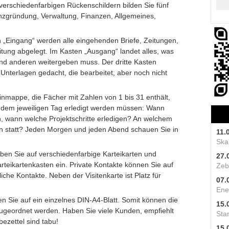
 verschiedenfarbigen Rückenschildern bilden Sie fünf
nzgründung, Verwaltung, Finanzen, Allgemeines,
 „Eingang“ werden alle eingehenden Briefe, Zeitungen,
eitung abgelegt. Im Kasten „Ausgang“ landet alles, was
nd anderen weitergeben muss. Der dritte Kasten
 Unterlagen gedacht, die bearbeitet, aber noch nicht
inmappe, die Fächer mit Zahlen von 1 bis 31 enthält,
n dem jeweiligen Tag erledigt werden müssen: Wann
, wann welche Projektschritte erledigen? An welchem
en statt? Jeden Morgen und jeden Abend schauen Sie in
11.
Skal
eben Sie auf verschiedenfarbige Karteikarten und
27.
arteikartenkasten ein. Private Kontakte können Sie auf
Zeb
iche Kontakte. Neben der Visitenkarte ist Platz für
07.
Ene
n Sie auf ein einzelnes DIN-A4-Blatt. Somit können die
15.
zugeordnet werden. Haben Sie viele Kunden, empfiehlt
Star
bezettel sind tabu!
15.