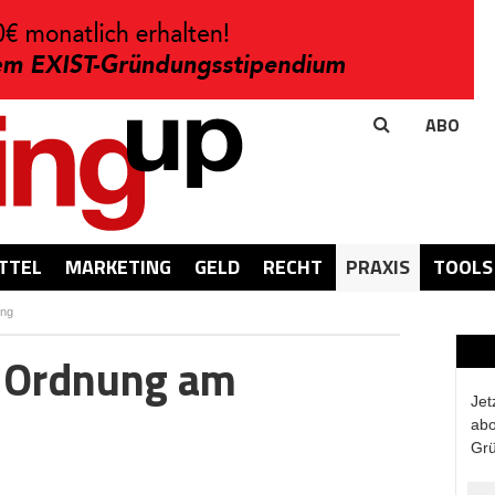
ABO
TTEL
MARKETING
GELD
RECHT
PRAXIS
TOOLS
ung
r Ordnung am
Jet
abo
Grü