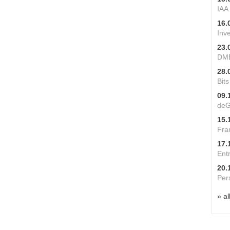
IAA
16.
Inv
23.
DME
28.
Bit
09.
deG
15.
Fra
17.
Ent
20.
Per
» al