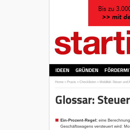
IDEEN
GRÜNDEN
FÖRDERMI
Home
>
Praxis
>
Checklisten
>
Mobilität: Steuer und 
Glossar: Steue
Ein-Prozent-Regel:
eine Berechnungsa
Geschäftswagens versteuert wird: Mon