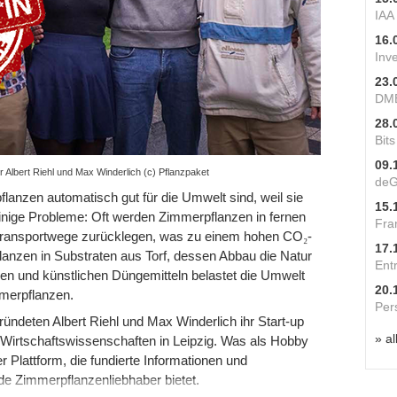
IAA
16.
Inv
23.
DME
28.
Bit
09.
Albert Riehl und Max Winderlich (c) Pflanzpaket
deG
anzen automatisch gut für die Umwelt sind, weil sie
15.
 einige Probleme: Oft werden Zimmerpflanzen in fernen
Fra
Transportwege zurücklegen, was zu einem hohen CO
₂
-
17.
anzen in Substraten aus Torf, dessen Abbau die Natur
Ent
den und künstlichen Düngemitteln belastet die Umwelt
20.
mmerpflanzen.
Per
ründeten Albert Riehl und Max Winderlich ihr Start-up
» al
 Wirtschaftswissenschaften in Leipzig. Was als Hobby
r Plattform, die fundierte Informationen und
de Zimmerpflanzenliebhaber bietet.