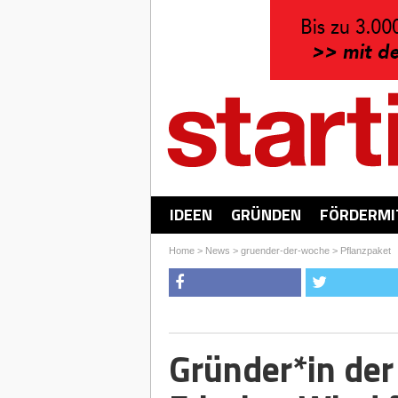
IDEEN
GRÜNDEN
FÖRDERMI
Home
>
News
>
gruender-der-woche
>
Pflanzpaket
Gründer*in der