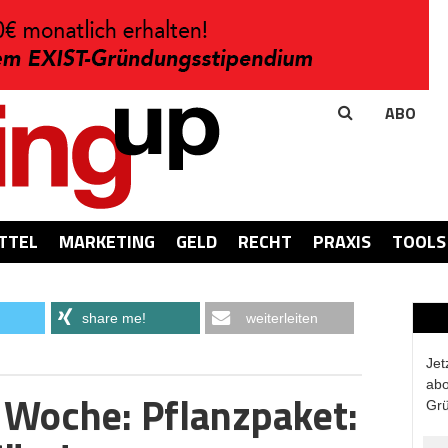
ABO
TTEL
MARKETING
GELD
RECHT
PRAXIS
TOOLS
share me!
weiterleiten
Jet
abo
 Woche: Pflanzpaket:
Grü