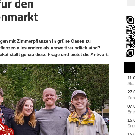
für den
enmarkt
ngen mit Zimmerpflanzen in grüne Oasen zu
lanzen alles andere als umweltfreundlich sind?
ket stellt genau diese Frage und bietet die Antwort.
11.
Skal
27.
Zeb
07.
Ene
15.
Star
15.