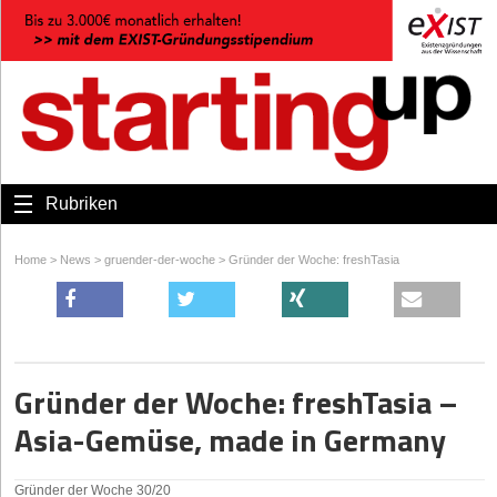
Rubriken
Home
>
News
>
gruender-der-woche
>
Gründer der Woche: freshTasia
Gründer der Woche: freshTasia –
Asia-Gemüse, made in Germany
Gründer der Woche 30/20