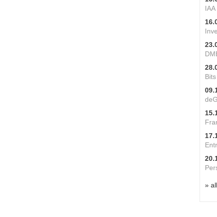
IAA
16.
Inv
23.
DME
28.
Bit
09.
deG
15.
Fra
17.
Ent
20.
Per
» al