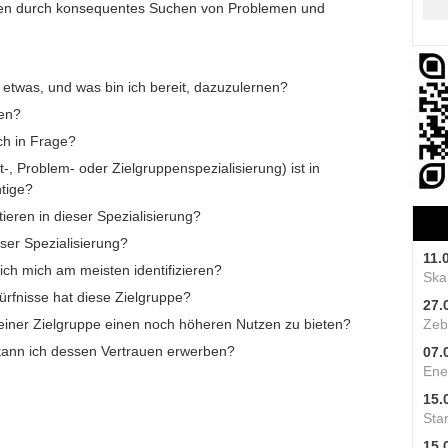
sten durch konsequentes Suchen von Problemen und
 etwas, und was bin ich bereit, dazuzulernen?
ten?
ch in Frage?
-, Problem- oder Zielgruppenspezialisierung) ist in
htige?
eren in dieser Spezialisierung?
ser Spezialisierung?
11.
ich mich am meisten identifizieren?
Skal
fnisse hat diese Zielgruppe?
27.
iner Zielgruppe einen noch höheren Nutzen zu bieten?
Zeb
 kann ich dessen Vertrauen erwerben?
07.
Ene
15.
Star
15.