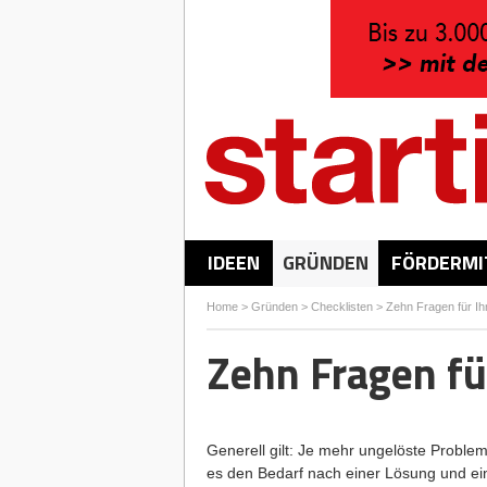
IDEEN
GRÜNDEN
FÖRDERMI
Home
>
Gründen
>
Checklisten
>
Zehn Fragen für Ihr
Zehn Fragen für
Generell gilt: Je mehr ungelöste Problem
es den Bedarf nach einer Lösung und ei