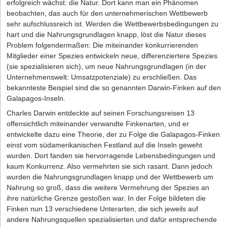
erfolgreich wächst: die Natur. Dort kann man ein Phänomen
beobachten, das auch für den unternehmerischen Wettbewerb
sehr aufschlussreich ist. Werden die Wettbewerbsbedingungen zu
hart und die Nahrungsgrundlagen knapp, löst die Natur dieses
Problem folgendermaßen: Die miteinander konkurrierenden
Mitglieder einer Spezies entwickeln neue, differenziertere Spezies
(sie spezialisieren sich), um neue Nahrungsgrundlagen (in der
Unternehmenswelt: Umsatzpotenziale) zu erschließen. Das
bekannteste Beispiel sind die so genannten Darwin-Finken auf den
Galapagos-Inseln.
Charles Darwin entdeckte auf seinen Forschungsreisen 13
offensichtlich miteinander verwandte Finkenarten, und er
entwickelte dazu eine Theorie, der zu Folge die Galapagos-Finken
einst vom südamerikanischen Festland auf die Inseln geweht
wurden. Dort fanden sie hervorragende Lebensbedingungen und
kaum Konkurrenz. Also vermehrten sie sich rasant. Dann jedoch
wurden die Nahrungsgrundlagen knapp und der Wettbewerb um
Nahrung so groß, dass die weitere Vermehrung der Spezies an
ihre natürliche Grenze gestoßen war. In der Folge bildeten die
Finken nun 13 verschiedene Unterarten, die sich jeweils auf
andere Nahrungsquellen spezialisierten und dafür entsprechende