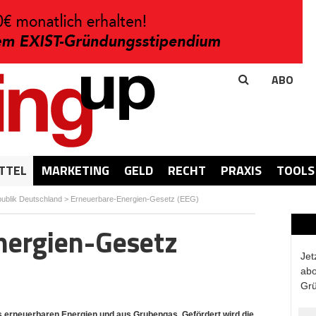
ABO
TTEL
MARKETING
GELD
RECHT
PRAXIS
TOOLS
ublik Deutschland
>
Erneuerbare-Energien-Gesetz (EEG)
nergien-Gesetz
Jet
abo
Grü
s erneuerbaren Energien und aus Grubengas. Gefördert wird die