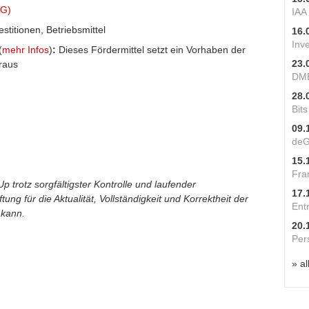
EG)
IAA
stitionen, Betriebsmittel
16.
Inv
(
mehr Infos
)
:
Dieses Fördermittel setzt ein Vorhaben der
23.
raus
DME
28.
Bit
09.
deG
15.
Fra
p trotz sorgfältigster Kontrolle und laufender
17.
ung für die Aktualität, Vollständigkeit und Korrektheit der
Ent
 kann.
20.
Per
» al