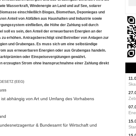
ie Wasserkraft, Windenergie an Land und auf See, solarer
 Biomasse einschließlich Biogas, Biomethan, Deponiegas und
ren Anteil von Abfällen aus Haushalten und Industrie sowie
orgungssystem einfließen, die Höhe der Zahlung soll durch
l soll es sein, den Anteil der erneuerbaren Energien an der
zu erhöhen. Antragsberechtigt sind Betreiber von Anlagen zur
gien und Grubengas. Es muss sich um eine selbständige
trom aus erneuerbaren Energien oder aus Grubengas handeln.
arktprämien oder Einspeisevergütungen gewährt.
n erzeugten Strom ohne Inanspruchnahme einer Zahlung direkt
11.
GESETZ (EEG)
Skal
uss
27.
Zeb
ist abhängig von Art und Umfang des Vorhabens
07.
Ene
and
15.
Bundesnetzagentur & Bundesamt für Wirtschaft und
Star
15.