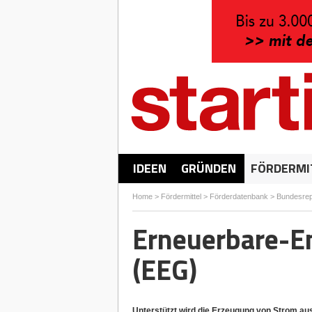
IDEEN
GRÜNDEN
FÖRDERMI
Home
>
Fördermittel
>
Förderdatenbank
>
Bundesrep
Erneuerbare-E
(EEG)
Unterstützt wird die Erzeugung von Strom au