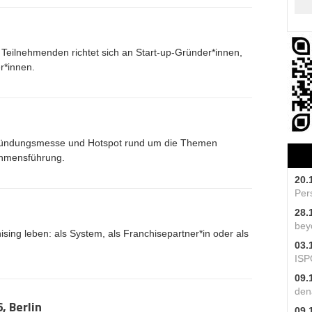
0 Teilnehmenden richtet sich an Start-up-Gründer*innen,
r*innen.
ründungsmesse und Hotspot rund um die Themen
ehmensführung.
20.
Per
28.
bey
hising leben: als System, als Franchisepartner*in oder als
03.
ISP
09.
den
 Berlin
09.