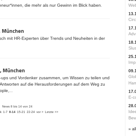
reneur*innen, die mehr als nur Gewinn im Blick haben.
Web
13.
Cir
17.
, München
Adv
sch mit HR-Experten über Trends und Neuheiten in der
18.
Slu
25.
Imp
6, München
09.
Glo
rt-ups und Vordenker zusammen, um Wissen zu teilen und
Ham
t Antworten auf die Herausforderungen auf dem Weg zu
ple,...
17.
E-c
28.
News 8 bis 14 von 24
Ide
k
1-7
8-14
15-21
22-24
vor >
Letzte >>
Bew
» al