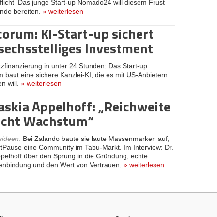
licht. Das junge Start-up Nomado24 will diesem Frust
Ende bereiten.
»
weiterlesen
corum: KI-Start-up sichert
 sechsstelliges Investment
itzfinanzierung in unter 24 Stunden: Das Start-up
 baut eine sichere Kanzlei-KI, die es mit US-Anbietern
n will.
»
weiterlesen
Saskia Appelhoff: „Reichweite
nicht Wachstum“
sideen
:
Bei Zalando baute sie laute Massenmarken auf,
tPause eine Community im Tabu-Markt. Im Interview: Dr.
pelhoff über den Sprung in die Gründung, echte
enbindung und den Wert von Vertrauen.
»
weiterlesen