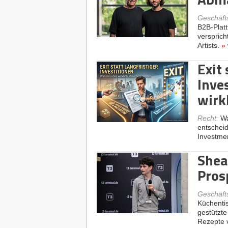
Geschäft
B2B-Plat
versprich
Artists.
»
Exit 
Inve
wirk
Recht
:
Wa
entscheid
Investme
Shea
Pros
Geschäft
Küchentis
gestützte
Rezepte 