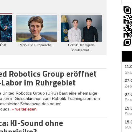
 Ü50
Reflip: Die europäische...
Helmit: Der digitale
Schutzschild...
11.
ed Robotics Group eröffnet
Skal
-Labor im Ruhrgebiet
27.
Zeb
e United Robotics Group (URG) baut eine ehemalige
07.
tation in Gelsenkirchen zum Robotik-Trainingszentrum
Ene
geschickter Schachzug des neuen
15.
sduos.
»
weiterlesen
Star
ca: KI-Sound ohne
15.
hnrisiko?
IAA