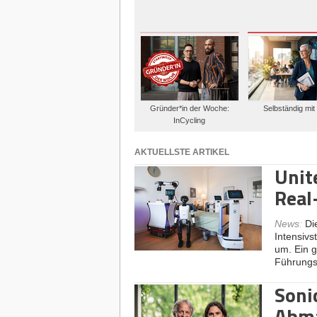
Gründer*in der Woche:
Selbständig mit
InCycling
AKTUELLSTE ARTIKEL
Unit
Real
News
:
Di
Intensivs
um. Ein 
Führung
Soni
Abma