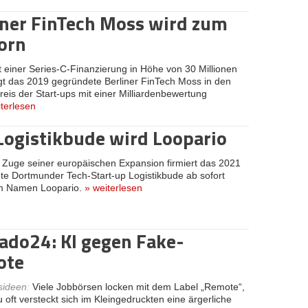
iner FinTech Moss wird zum
orn
t einer Series-C-Finanzierung in Höhe von 30 Millionen
gt das 2019 gegründete Berliner FinTech Moss in den
Kreis der Start-ups mit einer Milliardenbewertung
terlesen
Logistikbude wird Loopario
 Zuge seiner europäischen Expansion firmiert das 2021
e Dortmunder Tech-Start-up Logistikbude ab sofort
m Namen Loopario.
»
weiterlesen
do24: KI gegen Fake-
ote
sideen
:
Viele Jobbörsen locken mit dem Label „Remote“,
u oft versteckt sich im Kleingedruckten eine ärgerliche