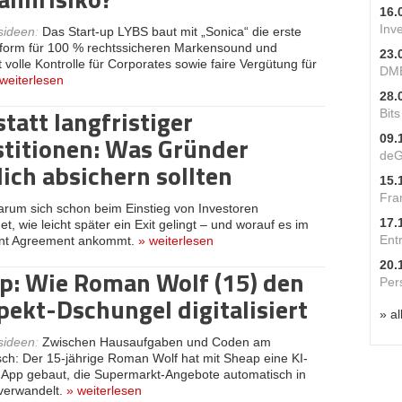
16.
Inv
sideen
:
Das Start-up LYBS baut mit „Sonica“ die erste
tform für 100 % rechtssicheren Markensound und
23.
t volle Kontrolle für Corporates sowie faire Vergütung für
DME
weiterlesen
28.
statt langfristiger
Bit
stitionen: Was Gründer
09.
deG
lich absichern sollten
15.
Fra
rum sich schon beim Einstieg von Investoren
17.
et, wie leicht später ein Exit gelingt – und worauf es im
Ent
nt Agreement ankommt.
»
weiterlesen
20.
p: Wie Roman Wolf (15) den
Per
pekt-Dschungel digitalisiert
» al
sideen
:
Zwischen Hausaufgaben und Coden am
ch: Der 15-jährige Roman Wolf hat mit Sheap eine KI-
 App gebaut, die Supermarkt-Angebote automatisch in
verwandelt.
»
weiterlesen