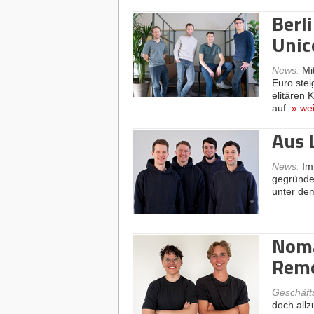
Berl
Unic
News
:
Mi
Euro stei
elitären 
auf.
»
wei
Aus 
News
:
Im
gegründet
unter de
Noma
Rem
Geschäft
doch allz