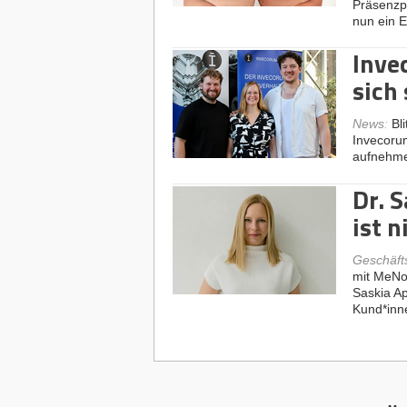
Präsenzpf
nun ein 
Inve
sich
News
:
Bl
Invecorum
aufnehme
Dr. 
ist 
Geschäft
mit MeNo
Saskia Ap
Kund*inn