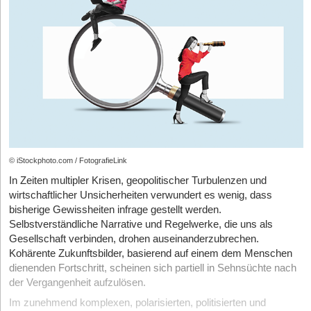
jenseits der Kernaufgaben ihrer Rolle ausprobieren dürfen. Statt
ist nicht genug, einfach nur hart zu arbeiten; man muss auch
neue Branchen geformt: Mobility (Flix), HealthTech (BioNTech),
Perfektion zu fordern, geht es darum, iterative Lernzyklen zu
intelligent arbeiten. Die strategische Planung zwingt dazu, sich zu
Renewable Energy (Enpal) oder HR-Tech (Personio). In
ermöglichen: ausprobieren, reflektieren, neu gestalten.
fragen: Was wollen wir in den nächsten fünf Jahren erreichen?
unsicheren Zeiten wächst der Innovationsdruck dort am
Wer sind unsere Kunden? Was macht uns besser als die
Jede vermeintlich „falsche“ Abzweigung wird dabei nicht als
stärksten, wo alte Strukturen versagen – etwa im
Konkurrenz?
Makel angesehen, sondern als ein Baustein auf dem Weg zur
Gesundheitswesen, im Energiesektor oder in der digitalen
nächsten besseren Lösung. Führung, die so denkt, ermöglicht
Infrastruktur. Wer hier investiert, schafft nicht nur neue
Sobald diese Fragen beantwortet sind, kann man die Vision in
genau diese iterative Weiterentwicklung. Dafür gilt es, sich
Geschäftsmodelle, sondern stärkt zentrale Zukunftsfelder.
messbare Ziele umwandeln. Ein hilfreiches Instrument dafür ist
bewusst Zeit und Raum zu nehmen – auch für Dinge, die nicht
die
Balanced
Score Card
. Sie übersetzt die übergeordnete
sofort in einem messbaren Return-on-Invest münden. Schon
Wirtschaftliche Bedeutung von Gründungen
Strategie in konkrete Kennzahlen, die alle Bereiche des
etliche Ideen aus solchen Freiräumen sind in großartigen
Unternehmens – von den Finanzen über die Kunden bis hin zu
Unternehmensgründungen sind weit mehr als individuelle
Produkten und Dienstleistungen gemündet, wie zum Beispiel
den internen Prozessen – miteinander verbinden. So wird
© iStockphoto.com / FotografieLink
Erfolgsgeschichten. Sie schaffen jedes Jahr Hunderttausende
Gmail bei Google.
sichergestellt, dass beispielsweise eine Steigerung des
neuer Arbeitsplätze, treiben Innovationen voran und stärken den
In Zeiten multipler Krisen, geopolitischer Turbulenzen und
Umsatzes nicht zu Lasten der Kundenzufriedenheit geht. Die
Nicht jedes Unternehmen kann und möchte nun gleich
Wettbewerb – ganz nebenbei entlasten sie auch die öffentlichen
wirtschaftlicher Unsicherheiten verwundert es wenig, dass
Balanced Score Card hilft, das große Ganze im Blick zu behalten
20 Prozent Freiraum für alle einräumen. Das muss auch nicht
Haushalte durch Steuererträge. Laut KfW Research tragen Start-
bisherige Gewissheiten infrage gestellt werden.
und die Strategie für alle Mitarbeiter verständlich zu machen. Sie
sein: Es gibt unterschiedliche Wege, Freiräume zu schaffen –
ups entscheidend dazu bei, neue Technologien schneller in den
Selbstverständliche Narrative und Regelwerke, die uns als
dient als eine Art Checkliste, um zu überprüfen, ob alle Aktivitäten
etwa durch feste Innovationsblöcke, thematische Fokus-Tage
Markt zu bringen und so die internationale Wettbewerbsfähigkeit
Gesellschaft verbinden, drohen auseinanderzubrechen.
wirklich zur Erreichung der gesetzten Ziele beitragen.
oder flexible Zeitkontingente, die situativ eingesetzt werden
Deutschlands zu sichern. Auf den Punkt gebracht: Wer gründet,
Kohärente Zukunftsbilder, basierend auf einem dem Menschen
können. Ein entscheidender Erfolgsfaktor bei all diesen
schafft nicht nur für sich selbst neue Chancen, sondern immer
dienenden Fortschritt, scheinen sich partiell in Sehnsüchte nach
Entscheidungsfindung und Ressourcenallokation
Konzepten ist jedoch, dass diese Zeiten eine fest verankerte,
auch für andere: Arbeitsplätze, Perspektiven und Impulse für
der Vergangenheit aufzulösen.
wenn auch variable Struktur darstellen und nicht bei der ständig
ganze Branchen. Gründungen sind kein Nischenphänomen – sie
Ohne eine klare Unternehmensstrategie gleichen
Im zunehmend komplexen, polarisierten, politisierten und
währenden „Ich-muss-noch-schnell-etwas-fertig-machen“-Welle