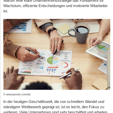
ich meine Meinung äußern darf, ohne negative Konsequenzen
Warum eine klare Unternehmensstrategie das Fundament für
oder 1komma5° (Solar) zeigen: Krisen eröffnen enorme Chancen
fehleranfällig sind, um ein industrielles Problem wirklich zu lösen.
befürchten zu müssen, dass ich Fragen stellen darf, auch wenn
Wachstum, effiziente Entscheidungen und motivierte Mitarbeiter
für diejenigen, die mutig handeln.
sie „dumm“ wirken, und dass ich Fehler machen darf und daraus
ist.
Unsere fehlergeschützte Chip-Architektur ist komplexer im
Paradox ist jedoch, dass ausgerechnet in den Hochzeiten der
lernen kann. In Teams, die psychologische Sicherheit erleben,
Design und in der Herstellung, soll aber später ermöglichen,
jüngsten Krisen – Pandemie, Energiepreisschock, geopolitische
trauen sich Menschen, unkonventionelle Gedanken
besser zu skalieren. Sie ist konsequent auf fehlertolerante
Unsicherheit – die Gründungsquote in Deutschland zunächst
auszusprechen, unbequeme Wahrheiten anzusprechen und
Quantenprozessoren ausgelegt. Das dauert länger und macht
eingebrochen ist. Viele hielten sich zurück, aus Angst vor Risiko.
Risiken einzugehen. Diese Räume wirken wie ein
erstmal keine Schlagzeilen mit möglichst großen Qubit-Zahlen.
Doch genau das macht die aktuelle Entwicklung so spannend:
Experimentierfeld statt wie eine Fehlerfalle. Hier herrscht
Aber wir sind überzeugt, dass es der beste Weg zu Systemen
Nach Jahren des Rückgangs deutet sich eine Trendwende an.
Offenheit für neue Ideen, Hinweise, kreative Gedankenblitze.
ist, mit denen Kunden tatsächlich rechnen können. Unser Ziel ist
2024 wurden in Deutschland rund 585.000 neue Unternehmen
ein erster solcher Prozessor am Markt um 2030. Das ist
Die Leitung bzw. Führung eines Unternehmens spielt hier eine
registriert – ein Plus von 3 Prozent gegenüber dem Vorjahr.
ambitioniert, aber aus unserer Sicht realistisch.
entscheidende Rolle: Sie bestimmt diese Kultur der Offenheit und
Wenn alte Geschäftsmodelle ins Wanken geraten und
des Vertrauens mit. Wer als Führungskraft selbst Fehler teilt,
Was die DAX-Konzerne angeht: Die sind in diesem Fall gar nicht
bestehende Strukturen nicht mehr funktionieren, öffnet sich
Unwissen eingesteht und aktiv nach Perspektiven fragt, öffnet
die Early Adopter im Sinne von Käufern. Nicht weil ihnen der Mut
Raum für neue Ideen, kreative Geschäftsansätze und disruptive
die Tür für andere. Psychologische Sicherheit entsteht nicht
fehlt, sondern weil die großen Industrieunternehmen
Technologien.
durch schöne Werte an der Wand, sondern durch wiederholtes,
Quantencomputing zunächst über HPC-Zentren und Cloud-
Wer heute gründet, baut nicht nur ein Unternehmen auf, sondern
gelebtes Verhalten. Dabei geht es nicht immer nur um Fehler und
Zugang nutzen werden, nicht über eigene Chips und Systeme.
gestaltet aktiv die Zukunft mit. Die aktuelle Krise ist kein
das Lernen daraus, sondern auch um das wertschätzende
Wir planen, unsere Prozessoren genau in solchen HPC-Zentren
Hindernis, sondern ein Katalysator für Fortschritt. Doch warum
Hinterfragen: Es braucht eine Umgebung, in der Fragen gestellt
zu platzieren. Und wenn unser Prozessor die beste Leistung
© www.pexels.com/de
ist die Gründungsquote in Deutschland in den Hochzeiten der
werden dürfen, auch wenn sie unbequem sind. Eine Umgebung,
liefert, werden Kunden ihn einsetzen, egal ob wir aus München
In der heutigen Geschäftswelt, die von schnellem Wandel und
letzten Krisen nicht gestiegen, sondern sogar gesunken? Die
in der nicht nur glänzende Ergebnisse zählen, sondern auch die
oder aus Kalifornien kommen. Am Ende muss die Technologie
ständigem Wettbewerb geprägt ist, ist es leicht, den Fokus zu
Gründe sind vor allem im Mindset zu sehen: zu viel Vorsicht, zu
Geschichten dahinter – die Irrwege, das Ringen und die Zweifel.
überzeugen, auch international.
verlieren. Viele Unternehmen sind sehr beschäftigt und arbeiten
wenig Vertrauen in die eigenen Fähigkeiten. Viele lassen sich von