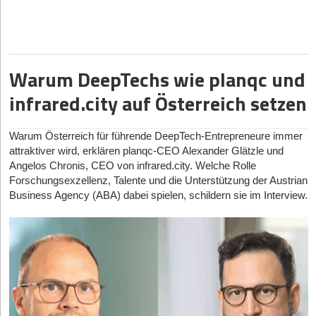
kommt oft internationales Kapital dazu, so auch bei den gerade
Analysen, die Kaufhistorie, Kontaktpunkte, Retourenmuster
Wenn das sauber gemacht wird, stehen die Chancen gut, dass
entgegnest du einem DeepTech-Gründer, der heute zu dir sagt:
Das betrifft Vertragslogiken, Auditierbarkeit, Verantwortlichkeiten
zahlreiche Innovationen hervorbringen. Die österreichischen
genannten Beispielen. Das ist per se kein Problem, solange die
sowie bevorzugte Produktkategorien verknüpfen.
die Person bleibt – nur eben in einer für sie und das
„Herr Schilling, Europa ist nett für die Forschung, aber um ein
und Kapitalfähigkeit. Gerade im europäischen Kontext kann das
Niederlassungen internationaler Konzerne leisten einen
Firma in Europa bleibt und hier die Wertschöpfung stattfindet.
Unternehmen wirksamen Rolle.
Eine gezielte Steuerung der Kundenansprache und der
Einhorn zu bauen, muss ich sofort in die USA?“
ein Vorteil sein. Vertrauen entsteht nicht nur durch gutes Design,
maßgeblichen Beitrag für den Innovationsstandort Österreich –
Aber der Druck Richtung USA ist dann natürlich real. Der Verkauf
Produktpositionierung nimmt unmittelbar Einfluss auf das
sondern auch durch belastbare Regeln.
sie sind mit 2,6 Milliarden Euro für mehr als die Hälfte der
Martin Schilling:
Ich würde niemandem pauschal davon
von Oxford Ionics an IonQ wurde viel berichtet, und IQM aus
Ignoriert man das Problem der überlasteten Führungskräfte,
Retourenverhalten. So wird es dir möglich, Produkte mit hoher
unternehmensfinanzierten F&E-Ausgaben verantwortlich”, so
Warum DeepTechs wie planqc und
abraten, in die USA zu gehen. Für viele Modelle ist das absolut
Finnland geht gerade über eine SPAC-Struktur in den USA an die
entstehen laut dir sogenannte Ghost Positions und
Retourenquote für bestimmte Zielgruppen aus dem Fokus zu
Gründende müssen das Problem größer denken als das
Marion Biber, Head of
INVEST in AUSTRIA
bei der
sinnvoll, gerade wenn es um Kapital und Marktskalierung geht.
Börse.
infrared.city auf Österreich setzen
Parallelstrukturen. Woran erkenne ich als Geschäftsführung
nehmen. Wird beispielsweise ein bestimmtes Schuhmodell bei
Produkt
Standortagentur ABA.
Aber ich würde zwei Dinge entgegnen. Erstens: Europa ist kein
rechtzeitig, dass mein Team anfängt, das eigentliche
Unsere Position ist klar: Wir wollen unsere Finanzierung mit
den über 45-Jährigen überdurchschnittlich oft retourniert, solltest
schlechter Ort, um ein DeepTech-Unternehmen zu bauen. Wir
MILC wirkt deshalb weniger wie ein einzelnes Tool und eher wie
Österreich ist in den letzten Jahrzehnten generell viel innovativer
Organigramm heimlich zu umgehen? Gibt es typische Red
europäischen Investoren stemmen, und wir glauben, dass das
du es für diese Altersgruppe nicht mehr in Marketingkampagnen
haben exzellente Forschung, starke Industriepartner und
der Versuch, eine ganze Wertschöpfungskette neu zu sortieren.
geworden: Zwischen 2000 und 2023 wuchsen die F&E-
Warum Österreich für führende DeepTech-Entrepreneure immer
Flags?
realistisch ist, jetzt mehr denn je. Unsere Pre-Seed-Runde war
ausspielen.
zunehmend auch Kapital. Zweitens – und wichtiger: Der Engpass
Ob das gelingt, ist offen. Aber die Perspektive dahinter ist
Ausgaben hierzulande um 73 Prozent – deutlich stärker als im
attraktiver wird, erklären planqc-CEO Alexander Glätzle und
rein europäisch finanziert.
Ebenso wie dein Produktportfolio kannst du auch deine Services
ist oft nicht der Standort, sondern die Geschwindigkeit, mit der
lehrreich. Gute Start-ups stellen nicht nur die Frage, was ihr
EU-Durchschnitt mit 24 Prozent.
Marion Nöldgen:
Ja, ziemlich klare sogar.
Angelos Chronis, CEO von infrared.city. Welche Rolle
Wir sind aktuell aber auch noch nicht bei den Summen, wo es
an klare Kundenwünsche anpassen: 58 Prozent der Kunden
man Kommerzialisierung erreicht. Wenn ein Start-up es schafft,
Produkt kann. Sie fragen, welches Systemverhalten sich
Forschungsexzellenz, Talente und die Unterstützung der Austrian
typischerweise schwierig wird. Bei Series A und danach werden
wünschen sich neben der klassischen „Retoure gegen
früh echte Kunden zu gewinnen, Piloten zu fahren und Umsatz
Entscheidungen dauern ungewöhnlich lange – oder werden
dadurch verändert.
Business Agency (ABA) dabei spielen, schildern sie im Interview.
wir ganz persönlich sehen, ob Europa mittlerweile den Mut hat, in
Erstattung“ auch andere Optionen wie Umtausch, Gutscheine
aufzubauen, dann wird Kapital folgen, auch in Europa. Mit Deep
plötzlich woanders getroffen. Themen „wandern“ durch die
Für Gründende bedeutet das: Der eigentliche Wert eines
dieser Größenordnung in Quantenhardware zu investieren. Wir
oder Reparaturen. Diese Erkenntnis ermöglicht dir differenzierte,
Tech Momentum möchten wir den Weg von Technologie zur
Organisation, bis sie jemand entscheidet.
Produkts entsteht oft erst dann, wenn es Teil einer größeren
glauben daran.
zielgruppengerechte Serviceangebote und schützt dich vor
Anwendung beschleunigen. Denn es geht nicht um Europa vs.
Marktlogik wird. Wer nur ein Feature anbietet, bleibt
Du siehst, dass Leute sich bewusst andere Ansprechpartner
einem kompletten Umsatzverlust.
USA. Es geht darum, ob ein Unternehmen es schafft, aus
austauschbar. Wer eine Kategorie neu schneidet, hat die
suchen als die eigentlich zuständige Führungskraft. Oder dass
StartingUp:
Zerfasert Deutschland seine Ressourcen im
Technologie ein funktionierendes Geschäft zu machen.
Auch eine datenbasierte Kanalbewertung wird möglich: Während
Chance, Standards zu setzen. Das ist riskanter und langsamer,
Dinge einfach selbst gelöst werden, um voranzukommen.
internationalen Wettlauf durch das föderale „Gießkannenprinzip“
33 Prozent der 18- bis 34-Jährigen Social Commerce als
Danke, Martin Schilling, für die spannenden Insights
aber oft auch nachhaltiger. Vor allem in Märkten, in denen sich
verschiedener Quantum-Hubs? Und warum war München für
Einkaufskanal nutzen, sind es bei den über 55-Jährigen nur rund
Macht aus intransparenten Prozessen speist, können neue
Das sind alles Signale dafür, dass die formale Struktur nicht
Das Interview führte StartingUp-Chefredakteur Hans Luthardt
Sie die objektiv beste Wahl?
15 Prozent. Retourendaten zeigen dir präzise, welche Kanäle für