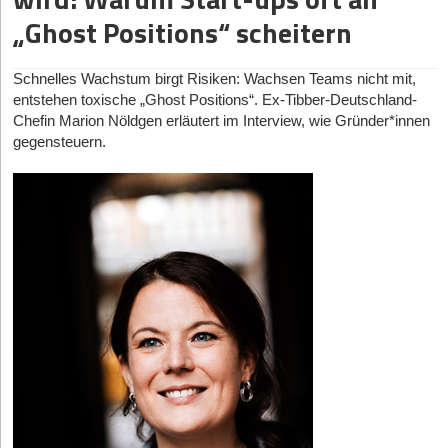
BCG-Erfahrung und Gründerhistorie ins Gründungsteam geholt.
Druck, Kapital und Skalierung in den USA zu suchen.
starkem Branding noch aus?
„Ghost Positions“ scheitern
Das Mindset wird dann intern herausgefordert, nicht erst von
Einer, der diese Lücke an der Schnittstelle von Gründer*innen,
Philip Stark:
Starke Marken und überzeugende Produkte
außen.
Kapital und Unternehmenskunden aus erster Hand beobachtet,
bleiben eine Grundvoraussetzung, daran hat sich nichts
Schnelles Wachstum birgt Risiken: Wachsen Teams nicht mit,
Und dann gibt es noch die strukturelle Seite, die ich nicht
ist Dr. Martin Schilling. Der ehemalige COO von N26 und
geändert. Was sich aber verändert, ist die Erwartungshaltung
entstehen toxische „Ghost Positions“. Ex-Tibber-Deutschland-
unerwähnt lassen will. Die Bürokratie an Universitäten ist immer
Managing Director von Techstars Berlin ist heute Co-Founder
dahinter: Strategische Käufer wollen heute neben der
Chefin Marion Nöldgen erläutert im Interview, wie Gründer*innen
noch nicht darauf ausgelegt, Spin-offs schnell auf die Beine zu
und CEO von
Deep Tech Momentum
(DTM). DTM ist Europas
Markenqualität auch ein klar nachgewiesenes
gegensteuern.
stellen. Lizenzverhandlungen, IP-Regelungen, Zugang zu
führende Plattform für DeepTech und AI Innovation, findet vom
Wachstumspotenzial, messbare Velocity, also die
Infrastruktur: alles muss individuell verhandelt werden, die
20. bis 21. Mai 2026 in Berlin statt und bringt Unternehmen als
Umschlaghäufigkeit der Produkte im Verkauf in den relevanten
Prozesse sind langsam. Das bindet in den ersten Jahren enorm
potenzielle Kund*innen, DeepTech-Start-ups als Anbieter*innen
Kanälen, sowie gesunde Unit Economics sehen. Exzellentes
viel Kapazität, die man eigentlich in den Aufbau der Firma
und Investor*innen aktiv zusammen.
Branding allein genügt nicht mehr als Argument. Bei frühen,
stecken will. Da ist noch deutlich Luft nach oben.
Wir wollten von Martin Schilling erfahren: Wie viel Schuld trägt
technologiegetriebenen Targets wie Nukoko steht zusätzlich die
das europäische Ökosystem an der geschilderten Misere – und
Machbarkeit im Mittelpunkt: Kann das Unternehmen sein
StartingUp:
Wie moderieren Sie im Team den Konflikt zwischen
wie viel die Gründer*innen selbst?
Produkt in hoher Qualität, effizient und zu wettbewerbsfähigen
dem wissenschaftlichen Streben nach absoluter Perfektion und
Kosten in relevanten Mengen produzieren? Diese operative
der für Start-ups nötigen „Speed-to-Market“-Mentalität, ohne
StartingUp:
Martin, du stellst die These auf, es mangele in
Belastbarkeit ist heute ein eigenes Bewertungskriterium und wird
technologische Exzellenz zu opfern?
Europa nicht an DeepTech-Innovationen, sondern an der
in der Due Diligence entsprechend tief geprüft.
Thomas Luschmann:
Den Konflikt gibt es bei uns ehrlich gesagt
Kommerzialisierung. Machen wir es uns damit nicht zu einfach?
weniger, als man erwarten würde. Wir haben das
StartingUp:
Auf den Punkt gebracht: Welche technologischen
Müssten wir nicht ehrlicherweise auch über die katastrophal
Gründungsteam bewusst so aufgestellt, dass beide Seiten von
Nischen und Kategorien werden in den kommenden Jahren zu
langsamen IP-Transfer-Prozesse an deutschen Universitäten,
Tag eins am Tisch sitzen. Die produktive Reibung entsteht
den Gewinner*innen der Lebensmittelindustrie zählen – und
überregulierte Märkte und den Fachkräftemangel sprechen, die