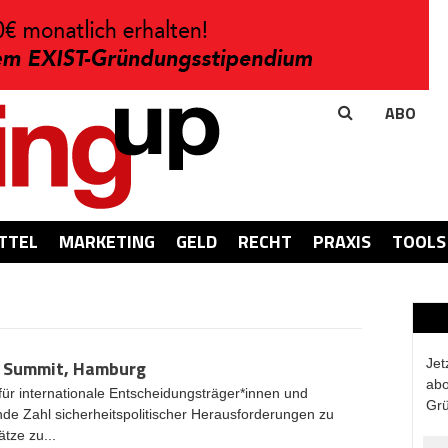
ABO
TTEL
MARKETING
GELD
RECHT
PRAXIS
TOOLS
n Summit, Hamburg
Jet
abo
 für internationale Entscheidungsträger*innen und
Grü
de Zahl sicherheitspolitischer Herausforderungen zu
tze zu...