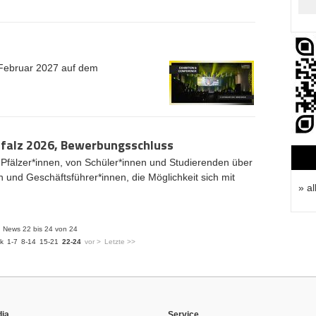
 Februar 2027 auf dem
falz 2026, Bewerbungsschluss
Pfälzer*innen, von Schüler*innen und Studierenden über
n und Geschäftsführer*innen, die Möglichkeit sich mit
» al
News 22 bis 24 von 24
k
1-7
8-14
15-21
22-24
vor >
Letzte >>
ia
Service